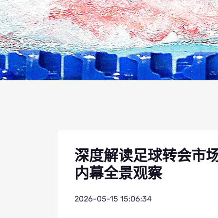
深度解读足球转会市
内幕全景观察
2026-05-15 15:06:34