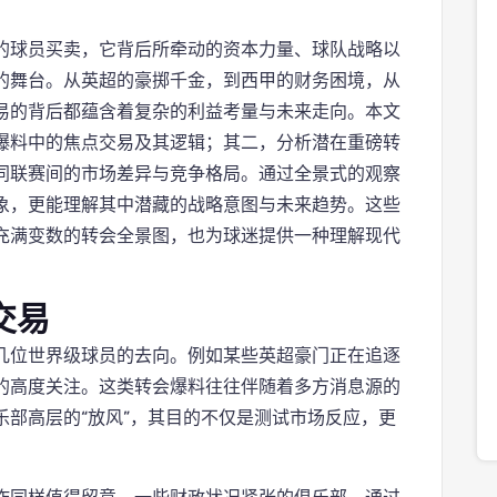
的球员买卖，它背后所牵动的资本力量、球队战略以
的舞台。从英超的豪掷千金，到西甲的财务困境，从
易的背后都蕴含着复杂的利益考量与未来走向。本文
爆料中的焦点交易及其逻辑；其二，分析潜在重磅转
同联赛间的市场差异与竞争格局。通过全景式的观察
象，更能理解其中潜藏的战略意图与未来趋势。这些
充满变数的转会全景图，也为球迷提供一种理解现代
交易
几位世界级球员的去向。例如某些英超豪门正在追逐
的高度关注。这类转会爆料往往伴随着多方消息源的
部高层的“放风”，其目的不仅是测试市场反应，更