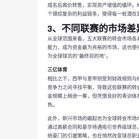
成名后高价转售，实现资产增值的循环。
个错综复杂的利益链条，使得每一桩潜在
3、不同联赛的市场差
从全球范围来看，五大联赛的转会市场各
能力，成为资金最为充裕的市场，这也使
为全球球员的“最终目的地”。
三亿体育
相比之下，西甲与意甲则受到财政规则与
竞争力之间寻找平衡，导致这些联赛的转
金规模上稍逊一筹，但凭借良好的青训体系
色。
此外，新兴市场的崛起也为全球转会市场
通过高薪合同和豪华待遇吸引世界级球员
统豪门的引援策略，也在悄然改变球员职