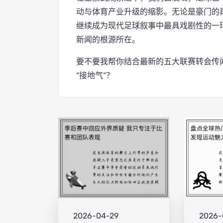
动与体育产业升级的缩影。无论是豪门的
继续成为现代足球叙事中最具戏剧性的一
新闻的根源所在。
要不要我帮你结合最新的五大联赛转会传
“接地气”？
2026-04-29
2026-