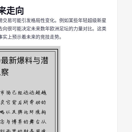
来走向
磅交易可能引发格局性变化。例如某些年轻超级新星
去向很可能决定未来数年欧洲足坛的力量对比。这类
事实上预示着未来的竞技走势。