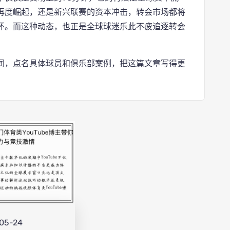
再度崛起，还是新兴联赛的资本冲击，转会市场都将
环。而这种动态，也正是全球球迷乐此不疲追逐转会
闻，点名具体球员和俱乐部案例，把这篇文章写得更
05-24