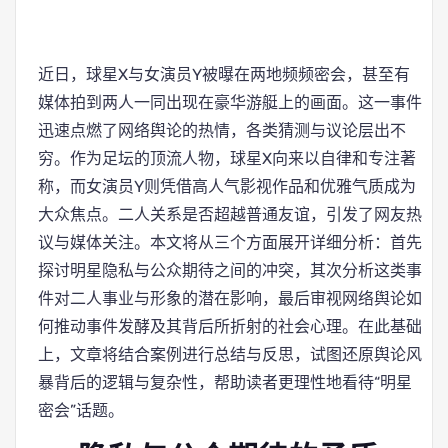
近日，球星X与女演员Y被曝在两地频频密会，甚至有
媒体拍到两人一同出现在豪华游艇上的画面。这一事件
迅速点燃了网络舆论的热情，各类猜测与议论层出不
穷。作为足坛的顶流人物，球星X向来以自律和专注著
称，而女演员Y则凭借高人气影视作品和优雅气质成为
大众焦点。二人关系是否超越普通友谊，引发了网友热
议与媒体关注。本文将从三个方面展开详细分析：首先
探讨明星隐私与公众期待之间的冲突，其次分析这类事
件对二人事业与形象的潜在影响，最后审视网络舆论如
何推动事件发酵及其背后所折射的社会心理。在此基础
上，文章将结合案例进行总结与反思，试图还原舆论风
暴背后的逻辑与复杂性，帮助读者更理性地看待“明星
密会”话题。