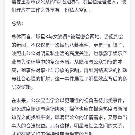
需要重新审视公众的“观看边界”。明星也是普通人，他
们理应在工作之外享有一份私人空间。
总结：
总体而言，球星X与女演员Y被曝密会两地、游艇约会
的新闻，不仅仅是一次娱乐八卦事件，更是一面镜子，
映照出公众对明星私生活的高度关注，也暴露了娱乐产
业与舆论环境中的复杂矛盾。从隐私与公众期待的冲
突，到事件对事业与形象的影响，再到网络舆论的推动
与社会心理的折射，这一事件展现了明星效应背后的多
层次逻辑。
在未来，公众应当学会以更理性的视角看待此类事件，
避免过度揣测与道德绑架；媒体也应在报道热度与新闻
边界之间找到平衡，既满足公众的知情需求，又尊重当
事人的合法权益。只有这样，明星与社会之间的关系，
才能在聚光灯下保持健康而稳定的互动。