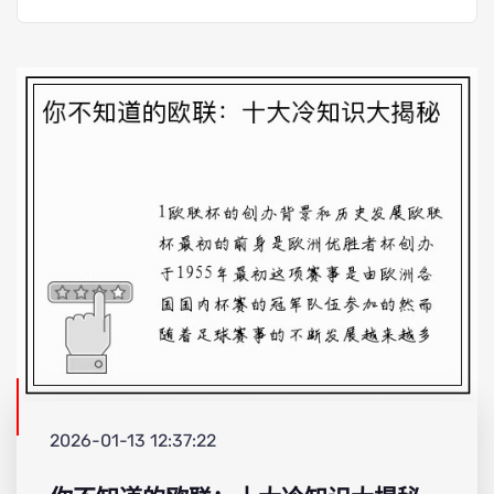
2026-01-13 12:37:22