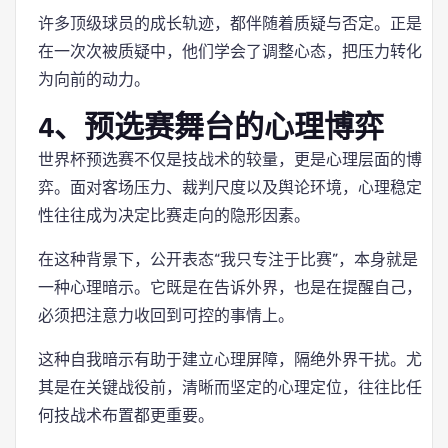
许多顶级球员的成长轨迹，都伴随着质疑与否定。正是
在一次次被质疑中，他们学会了调整心态，把压力转化
为向前的动力。
4、预选赛舞台的心理博弈
世界杯预选赛不仅是技战术的较量，更是心理层面的博
弈。面对客场压力、裁判尺度以及舆论环境，心理稳定
性往往成为决定比赛走向的隐形因素。
在这种背景下，公开表态“我只专注于比赛”，本身就是
一种心理暗示。它既是在告诉外界，也是在提醒自己，
必须把注意力收回到可控的事情上。
这种自我暗示有助于建立心理屏障，隔绝外界干扰。尤
其是在关键战役前，清晰而坚定的心理定位，往往比任
何技战术布置都更重要。