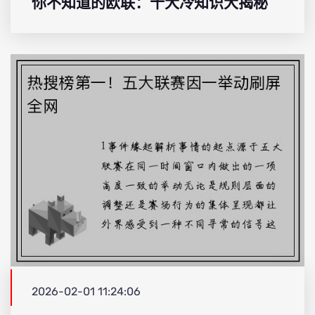
你不知道的欧联：十大冷知识大揭秘
2026-02-01 11:24:06