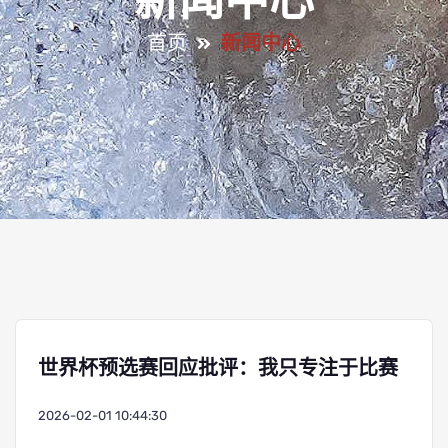
新闻中心
首页
新闻中心
世界杯预选赛回应批评：我只专注于比赛
2026-02-01 10:44:30