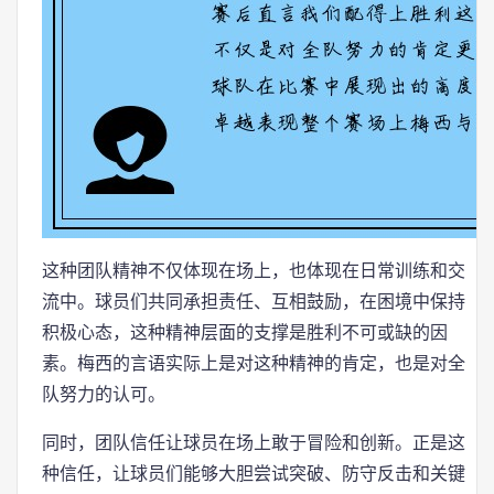
这种团队精神不仅体现在场上，也体现在日常训练和交
流中。球员们共同承担责任、互相鼓励，在困境中保持
积极心态，这种精神层面的支撑是胜利不可或缺的因
素。梅西的言语实际上是对这种精神的肯定，也是对全
队努力的认可。
同时，团队信任让球员在场上敢于冒险和创新。正是这
种信任，让球员们能够大胆尝试突破、防守反击和关键