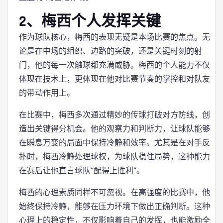
2、梅西个人发挥关键
作为球队核心，梅西的表现无疑是本场比赛的焦点。无
论是在中场的组织、边路的突破，还是关键时刻的射
门，他的每一次触球都充满威胁。梅西的个人能力不仅
体现在技术上，更体现在他对比赛节奏的掌控和对队友
的带动作用上。
在比赛中，梅西多次通过精妙的传球打破对方防线，创
造出关键得分机会。他的观察力和判断力，让球队能够
在瞬息万变的局面中保持冷静和效率。尤其是在对手反
扑时，梅西冷静处理球权，为球队稳住局势，这种能力
在赛后让他直言球队“配得上胜利”。
梅西的心理素质同样不可忽视。在高强度的比赛中，他
始终保持冷静，能够在压力环境下做出正确判断。这种
心理上的稳定性，不仅影响着自己的发挥，也能激励全